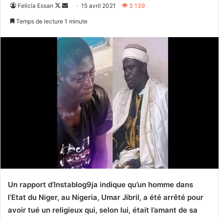
Follow
Envoyer
Felicia Essan
15 avril 2021
3 139
on
un
Temps de lecture 1 minute
X
courriel
Un rapport d’Instablog9ja indique qu’un homme dans
l’Etat du Niger, au Nigeria, Umar Jibril, a été arrêté pour
avoir tué un religieux qui, selon lui, était l’amant de sa