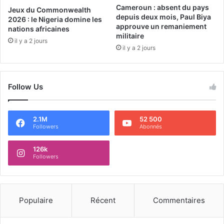
Cameroun : absent du pays
Jeux du Commonwealth
depuis deux mois, Paul Biya
2026 : le Nigeria domine les
approuve un remaniement
nations africaines
militaire
il y a 2 jours
il y a 2 jours
Follow Us
2.1M
52 500
Followers
Abonnés
126k
Followers
Populaire
Récent
Commentaires