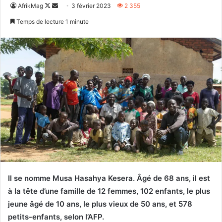
Follow
Envoyer
AfrikMag
3 février 2023
2 355
on
un
Temps de lecture 1 minute
X
courriel
Il se nomme
Musa Hasahya Kesera. Âgé de 68 ans, il est
à la tête d’une famille de 12 femmes, 102 enfants, le plus
jeune âgé de 10 ans, le plus vieux de 50 ans, et 578
petits-enfants, selon l’AFP.