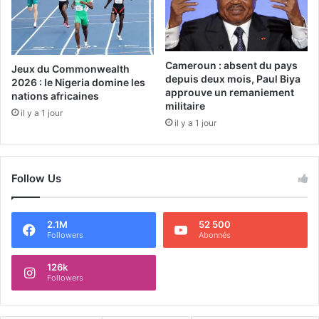
Cameroun : absent du pays
Jeux du Commonwealth
depuis deux mois, Paul Biya
2026 : le Nigeria domine les
approuve un remaniement
nations africaines
militaire
il y a 1 jour
il y a 1 jour
Follow Us
2.1M
52 500
Followers
Abonnés
126k
Followers