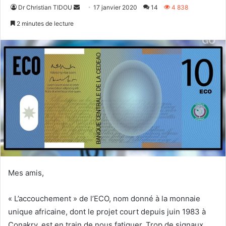
Envoyer
Dr Christian TIDOU
17 janvier 2020
14
4 838
un
2 minutes de lecture
courriel
Mes amis,
« L’accouchement » de l’ECO, nom donné à la monnaie
unique africaine, dont le projet court depuis juin 1983 à
Conakry, est en train de nous fatiguer. Trop de signaux