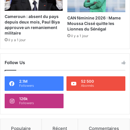
Cameroun : absent du pays
CAN féminine 2026 : Mame
depuis deux mois, Paul Biya
Moussa Cissé quitte les
approuve un remaniement
Lionnes du Sénégal
militaire
il y a 1 jour
il y a 1 jour
Follow Us
2.1M
52 500
Followers
Abonnés
126k
Followers
Populaire
Récent
Commentaires