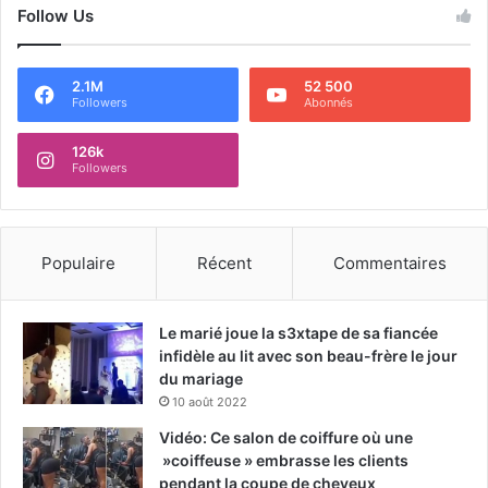
Follow Us
2.1M
52 500
Followers
Abonnés
126k
Followers
Populaire
Récent
Commentaires
Le marié joue la s3xtape de sa fiancée
infidèle au lit avec son beau-frère le jour
du mariage
10 août 2022
Vidéo: Ce salon de coiffure où une
»coiffeuse » embrasse les clients
pendant la coupe de cheveux