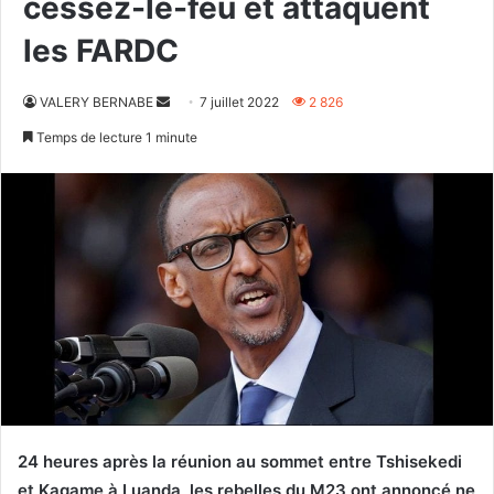
cessez-le-feu et attaquent
les FARDC
Envoyer
VALERY BERNABE
7 juillet 2022
2 826
un
Temps de lecture 1 minute
courriel
24 heures après la réunion au sommet entre Tshisekedi
et Kagame à Luanda, les rebelles du M23 ont annoncé ne