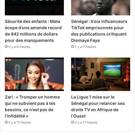
Sécurité des enfants : Meta
Sénégal : trois influenceurs
écope d’une amende record
TikTok emprisonnés pour
de 942 millions de dollars
des publications critiquant
pour des manquements
Diomaye Faye
il y a 6 heures
il y a 7 heures
Zari : « Tromper un homme
La Ligue 1 mise sur le
qui ne subvient pas à tes
Sénégal pour relancer ses
besoins, ce n’est pas de
droits TV en Afrique de
l’infidélité »
l’Ouest
il y a 11 heures
il y a 11 heures