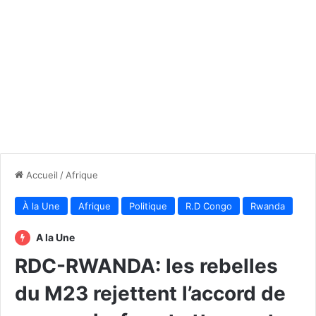
Accueil
/
Afrique
À la Une
Afrique
Politique
R.D Congo
Rwanda
A la Une
RDC-RWANDA: les rebelles
du M23 rejettent l’accord de