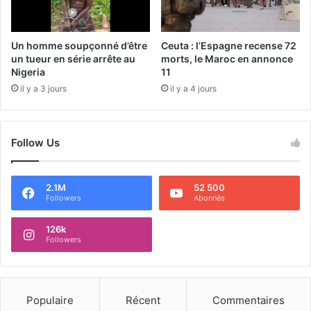
Un homme soupçonné d’être
Ceuta : l’Espagne recense 72
un tueur en série arrête au
morts, le Maroc en annonce
Nigeria
11
il y a 3 jours
il y a 4 jours
Follow Us
2.1M
52 500
Followers
Abonnés
126k
Followers
Populaire
Récent
Commentaires