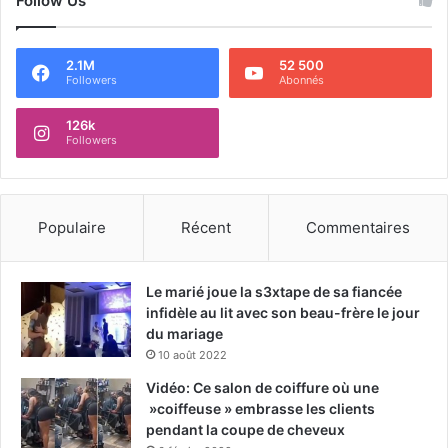
Follow Us
2.1M
52 500
Followers
Abonnés
126k
Followers
Populaire
Récent
Commentaires
Le marié joue la s3xtape de sa fiancée
infidèle au lit avec son beau-frère le jour
du mariage
10 août 2022
Vidéo: Ce salon de coiffure où une
»coiffeuse » embrasse les clients
pendant la coupe de cheveux