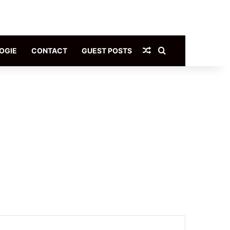
Article Aléatoire
Rechercher
OGIE
CONTACT
GUEST POSTS