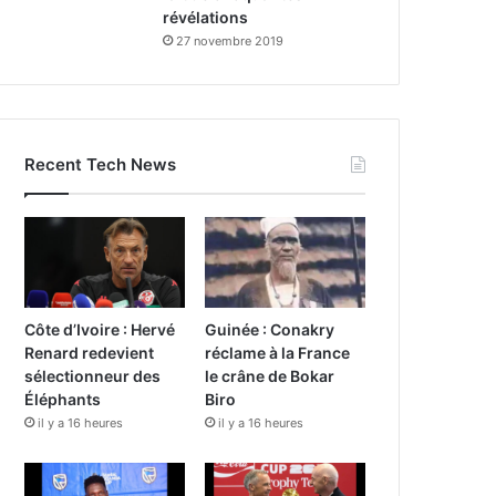
révélations
27 novembre 2019
Recent Tech News
Côte d’Ivoire : Hervé
Guinée : Conakry
Renard redevient
réclame à la France
sélectionneur des
le crâne de Bokar
Éléphants
Biro
il y a 16 heures
il y a 16 heures