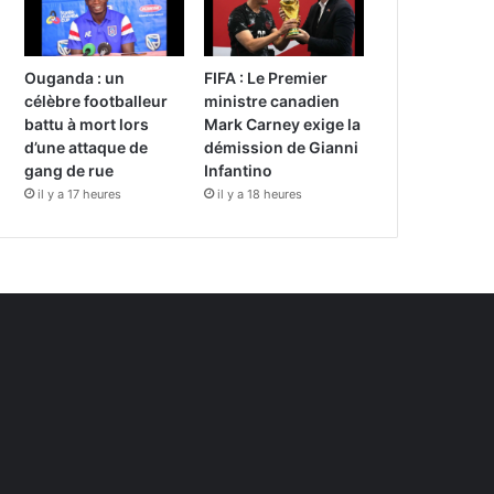
Ouganda : un
FIFA : Le Premier
célèbre footballeur
ministre canadien
battu à mort lors
Mark Carney exige la
d’une attaque de
démission de Gianni
gang de rue
Infantino
il y a 17 heures
il y a 18 heures