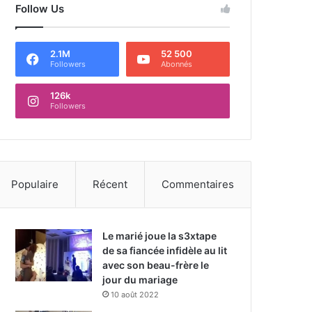
Follow Us
2.1M
52 500
Followers
Abonnés
126k
Followers
Populaire
Récent
Commentaires
Le marié joue la s3xtape
de sa fiancée infidèle au lit
avec son beau-frère le
jour du mariage
10 août 2022