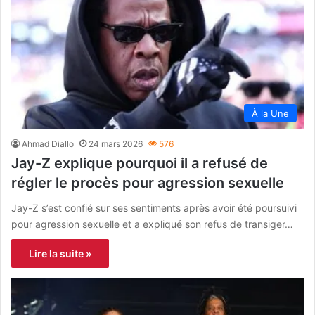
À la Une
Ahmad Diallo
24 mars 2026
576
Jay-Z explique pourquoi il a refusé de
régler le procès pour agression sexuelle
Jay-Z s’est confié sur ses sentiments après avoir été poursuivi
pour agression sexuelle et a expliqué son refus de transiger…
Lire la suite »