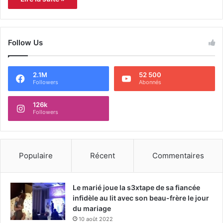
Follow Us
2.1M
52 500
Followers
Abonnés
126k
Followers
Populaire
Récent
Commentaires
Le marié joue la s3xtape de sa fiancée
infidèle au lit avec son beau-frère le jour
du mariage
10 août 2022