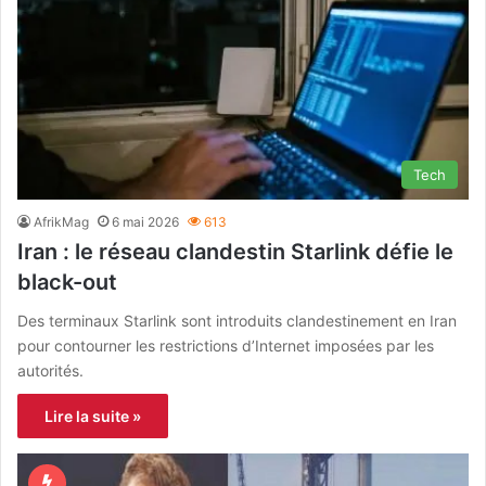
Tech
AfrikMag
6 mai 2026
613
Iran : le réseau clandestin Starlink défie le
black-out
Des terminaux Starlink sont introduits clandestinement en Iran
pour contourner les restrictions d’Internet imposées par les
autorités.
Lire la suite »