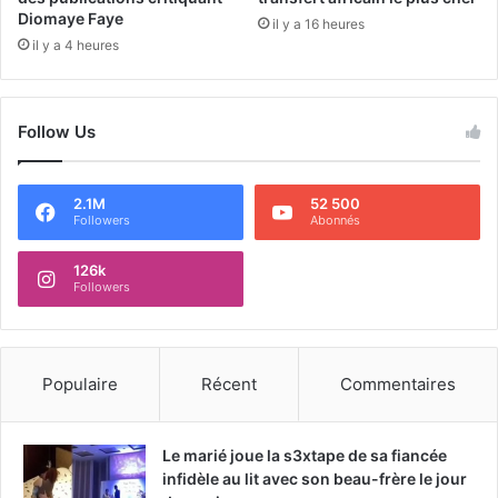
Diomaye Faye
il y a 16 heures
il y a 4 heures
Follow Us
2.1M
52 500
Followers
Abonnés
126k
Followers
Populaire
Récent
Commentaires
Le marié joue la s3xtape de sa fiancée
infidèle au lit avec son beau-frère le jour