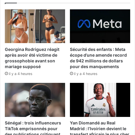
Georgina Rodriguez réagit
Sécurité des enfants : Meta
après avoir été victime de
écope d’une amende record
grossophobie avant son
de 942 millions de dollars
mariage supposé
pour des manquements
il y a 4 heures
il y a 4 heures
Sénégal : trois influenceurs
Yan Diomandé au Real
TikTok emprisonnés pour
Madrid : l’Ivoirien devient le
des publications critiquant
transfert africain le plus cher