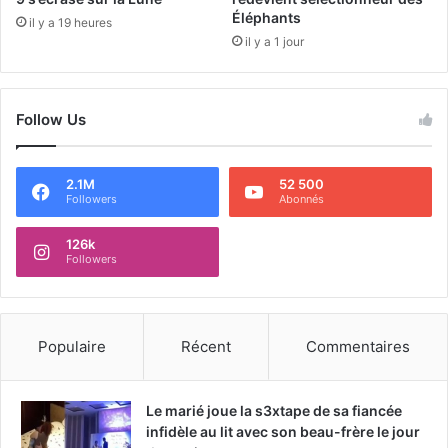
Éléphants
il y a 19 heures
il y a 1 jour
Follow Us
2.1M
52 500
Followers
Abonnés
126k
Followers
Populaire
Récent
Commentaires
Le marié joue la s3xtape de sa fiancée
infidèle au lit avec son beau-frère le jour