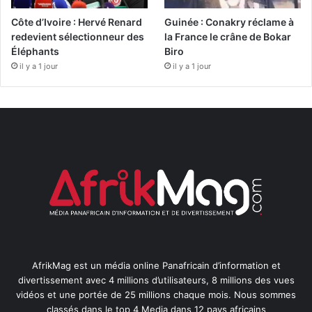
Côte d’Ivoire : Hervé Renard
Guinée : Conakry réclame à
redevient sélectionneur des
la France le crâne de Bokar
Éléphants
Biro
il y a 1 jour
il y a 1 jour
AfrikMag est un média online Panafricain d’information et
divertissement avec 4 millions d’utilisateurs, 8 millions des vues
vidéos et une portée de 25 millions chaque mois. Nous sommes
classés dans le top 4 Media dans 12 pays africains