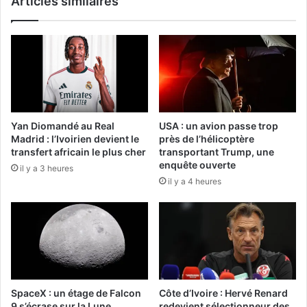
Articles similaires
Yan Diomandé au Real
USA : un avion passe trop
Madrid : l’Ivoirien devient le
près de l’hélicoptère
transfert africain le plus cher
transportant Trump, une
enquête ouverte
il y a 3 heures
il y a 4 heures
SpaceX : un étage de Falcon
Côte d’Ivoire : Hervé Renard
9 s’écrase sur la Lune
redevient sélectionneur des