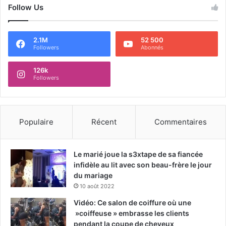
Follow Us
2.1M
52 500
Followers
Abonnés
126k
Followers
Populaire
Récent
Commentaires
Le marié joue la s3xtape de sa fiancée
infidèle au lit avec son beau-frère le jour
du mariage
10 août 2022
Vidéo: Ce salon de coiffure où une
»coiffeuse » embrasse les clients
pendant la coupe de cheveux