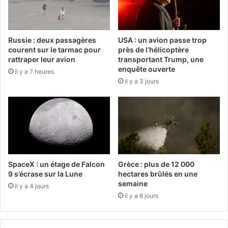
Russie : deux passagères
USA : un avion passe trop
courent sur le tarmac pour
près de l’hélicoptère
rattraper leur avion
transportant Trump, une
enquête ouverte
il y a 7 heures
il y a 3 jours
SpaceX : un étage de Falcon
Grèce : plus de 12 000
9 s’écrase sur la Lune
hectares brûlés en une
semaine
il y a 4 jours
il y a 6 jours