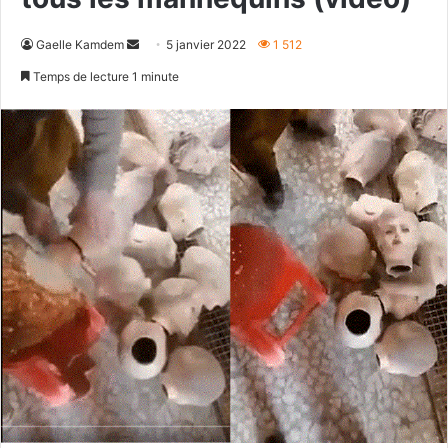
Envoyer
Gaelle Kamdem
5 janvier 2022
1 512
un
Temps de lecture 1 minute
courriel