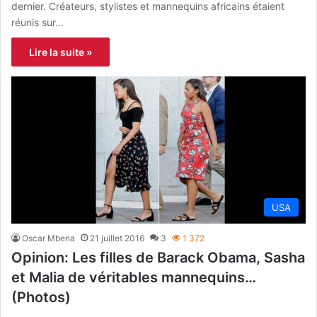
dernier. Créateurs, stylistes et mannequins africains étaient
réunis sur…
Lire la suite »
USA
Oscar Mbena
21 juillet 2016
3
1 372
Opinion: Les filles de Barack Obama, Sasha
et Malia de véritables mannequins…
(Photos)