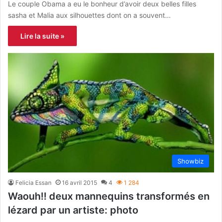
Le couple Obama a eu le bonheur d’avoir deux belles filles
sasha et Malia aux silhouettes dont on a souvent…
Lire la suite »
Showbiz
Felicia Essan
16 avril 2015
4
1 284
Waouh!! deux mannequins transformés en
lézard par un artiste: photo