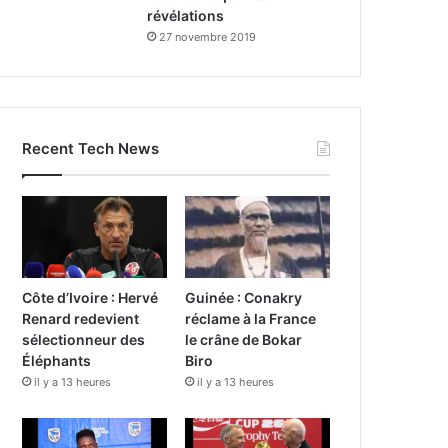
révélations
27 novembre 2019
Recent Tech News
Côte d’Ivoire : Hervé
Guinée : Conakry
Renard redevient
réclame à la France
sélectionneur des
le crâne de Bokar
Éléphants
Biro
il y a 13 heures
il y a 13 heures