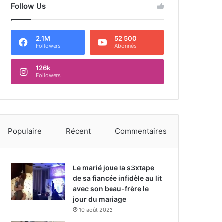
Follow Us
2.1M
52 500
Followers
Abonnés
126k
Followers
Populaire
Récent
Commentaires
Le marié joue la s3xtape
de sa fiancée infidèle au lit
avec son beau-frère le
jour du mariage
10 août 2022