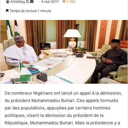
Follow
Envoyer
AfrikMag
4 mai 2017
1 183
on
un
Temps de lecture 1 minute
X
courriel
De nombreux Nigérians ont lancé un appel à la démission,
du président Muhammadou Buhari. Ces appels formulés
par des populations, appuyées par certains hommes
politiques, visent la démission du président de la
République, Muhammadou Buhari. Mais la présidence y a