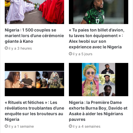
Nigeria : 1 500 couples se
« Tu paies ton billet d’avion,
marient lors d’une cérémonie
tu laves ton équipement » :
géante à Kano
Alex Iwobi sur son
expérience avec le Nigeria
il y a 3 heures
il y a 5 jours
« Rituels et fétiches » : Les
Nigeria : la Première Dame
révélations troublantes d’une
exhorte Burna Boy, Davido et
enquête sur les brouteurs au
Asake à aider les Nigérians
Nigeria
pauvres
il y a 1 semaine
il y a 4 semaines