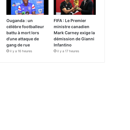
Ouganda : un
FIFA : Le Premier
célèbre footballeur
ministre canadien
battu à mort lors
Mark Carney exige la
d’une attaque de
démission de Gianni
gang de rue
Infantino
il y a 16 heures
il y a 17 heures