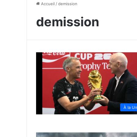
Accueil
/
demission
demission
À la U