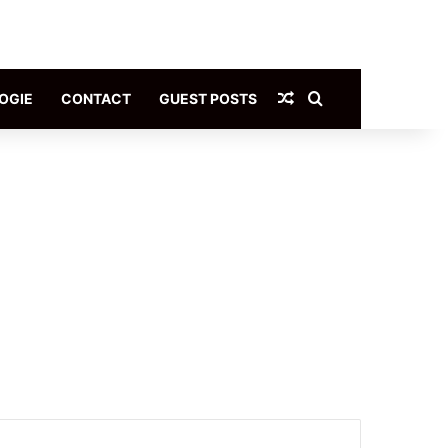
Article Aléatoire
Rechercher
OGIE
CONTACT
GUEST POSTS