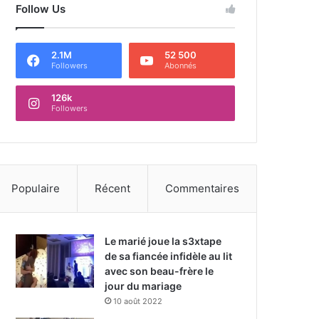
Follow Us
2.1M
52 500
Followers
Abonnés
126k
Followers
Populaire
Récent
Commentaires
Le marié joue la s3xtape
de sa fiancée infidèle au lit
avec son beau-frère le
jour du mariage
10 août 2022