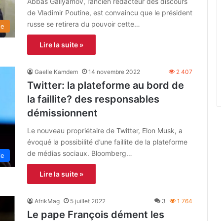
Abbas Gallyamov, l’ancien rédacteur des discours
de Vladimir Poutine, est convaincu que le président
russe se retirera du pouvoir cette…
de
Lire la suite »
Gaelle Kamdem
14 novembre 2022
2 407
Twitter: la plateforme au bord de
la faillite? des responsables
démissionnent
Le nouveau propriétaire de Twitter, Elon Musk, a
évoqué la possibilité d’une faillite de la plateforme
de médias sociaux. Bloomberg…
ie
Lire la suite »
AfrikMag
5 juillet 2022
3
1 764
Le pape François dément les