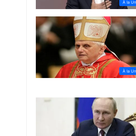
À la U
À la U