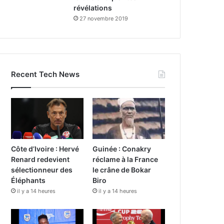
révélations
27 novembre 2019
Recent Tech News
Côte d’Ivoire : Hervé
Guinée : Conakry
Renard redevient
réclame à la France
sélectionneur des
le crâne de Bokar
Éléphants
Biro
il y a 14 heures
il y a 14 heures