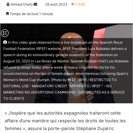
Envoyer
Ahmad Diallo
29 août 2023
1 239
un
Temps de lecture 1 minute
courriel
In this video grab obtained from a live broadcast on the Spanish Royal
Football Federation (RFEF) website, RFEF President Luis Rubiales delivers a
speech during an extraordinary general assembly of the federation on
August 25, 2023 in Las Rozas de Madrid. Spanish football chief Luis Rubiales
refused to resign today after a week of heavy criticism for his for his
unsolicited kiss on the lips of female player Jenni Hermoso following Spain's
Women's World Cup triumph. (Photo by RFEF / AFP) / RESTRICTED TO
EDITORIAL USE - MANDATORY CREDIT "AFP PHOTO / RFEF " - NO
MARKETING NO ADVERTISING CAMPAIGNS - DISTRIBUTED AS A SERVICE
TO CLIENTS
« J’espère que les autorités espagnoles traiteront cette
affaire d’une manière qui respecte les droits de toutes les
femmes », assure la porte-parole Stéphane Dujarric