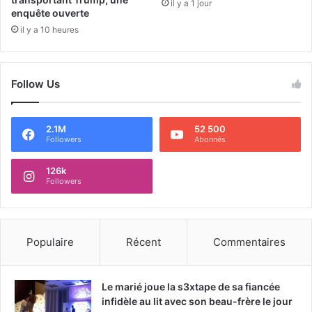
il y a 1 jour
enquête ouverte
il y a 10 heures
Follow Us
2.1M
52 500
Followers
Abonnés
126k
Followers
Populaire
Récent
Commentaires
Le marié joue la s3xtape de sa fiancée
infidèle au lit avec son beau-frère le jour