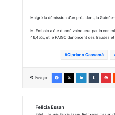
Malgré la démission d’un président, la Guinée-
M. Embalo a été donné vainqueur par la commis
46,45%, et le PAIGC dénoncent des fraudes et
Cipriano Cassamá
Facebook
X
Linkedin
Tumblr
Pi
Partager
Felicia Essan
Salut !! Je suis Felicia Essan. Retrouvez mes articl