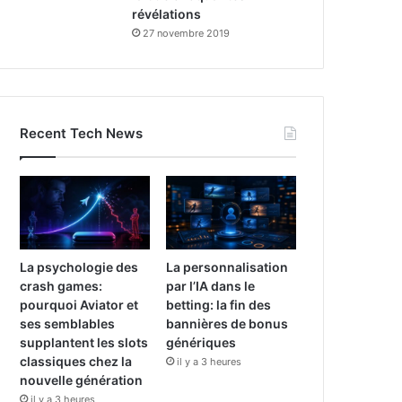
révélations
27 novembre 2019
Recent Tech News
La psychologie des
La personnalisation
crash games:
par l’IA dans le
pourquoi Aviator et
betting: la fin des
ses semblables
bannières de bonus
supplantent les slots
génériques
classiques chez la
il y a 3 heures
nouvelle génération
il y a 3 heures