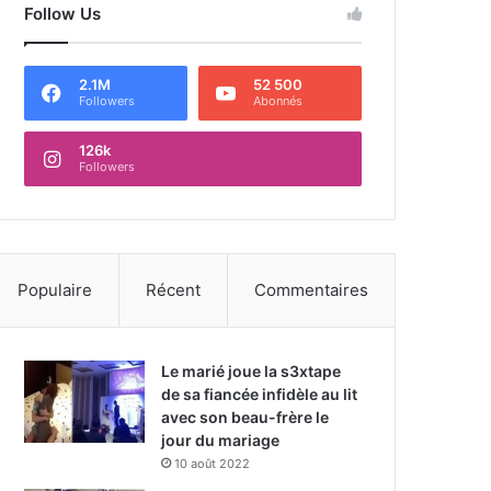
Follow Us
2.1M
52 500
Followers
Abonnés
126k
Followers
Populaire
Récent
Commentaires
Le marié joue la s3xtape
de sa fiancée infidèle au lit
avec son beau-frère le
jour du mariage
10 août 2022