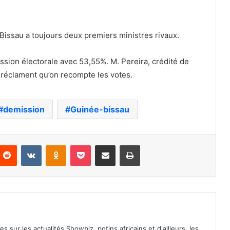
Bissau a toujours deux premiers ministres rivaux.
sion électorale avec 53,55%. M. Pereira, crédité de
 réclament qu’on recompte les votes.
demission
Guinée-bissau
nterest
Reddit
VKontakte
Odnoklassniki
Pocket
Partager par email
Imprimer
es sur les actualités Showbiz, potins africains et d'ailleurs, les