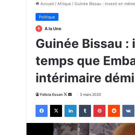
Accueil
/
Afrique
/
Guinée Bissau : investi en mêm
Politique
A la Une
Guinée Bissau :
temps que Embal
intérimaire dém
Follow
Envoyer
Felicia Essan
3 mars 2020
on
un
Facebook
X
Linkedin
Tumblr
Pinterest
Reddit
X
courriel