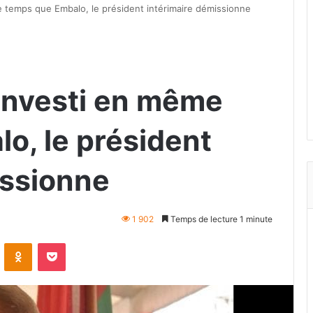
e temps que Embalo, le président intérimaire démissionne
 investi en même
o, le président
issionne
1 902
Temps de lecture 1 minute
VKontakte
Odnoklassniki
Pocket