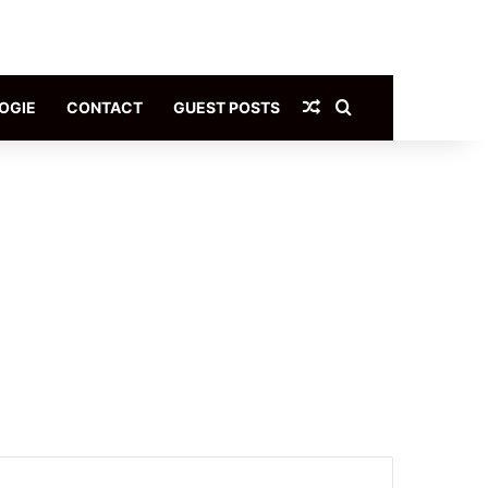
Article Aléatoire
Rechercher
OGIE
CONTACT
GUEST POSTS