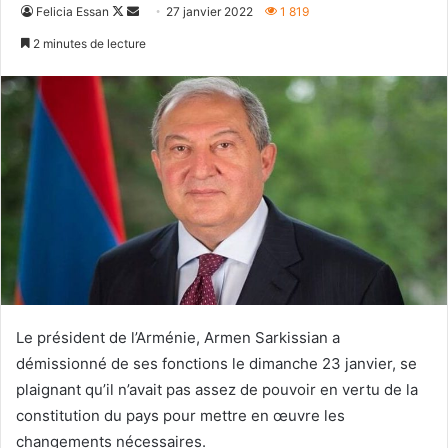
Follow
Envoyer
Felicia Essan
27 janvier 2022
1 819
on
un
2 minutes de lecture
X
courriel
Le président de l’Arménie, Armen Sarkissian a
démissionné de ses fonctions le dimanche 23 janvier, se
plaignant qu’il n’avait pas assez de pouvoir en vertu de la
constitution du pays pour mettre en œuvre les
changements nécessaires.