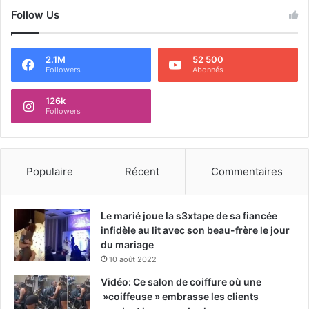
Follow Us
2.1M
52 500
Followers
Abonnés
126k
Followers
Populaire
Récent
Commentaires
Le marié joue la s3xtape de sa fiancée
infidèle au lit avec son beau-frère le jour
du mariage
10 août 2022
Vidéo: Ce salon de coiffure où une
»coiffeuse » embrasse les clients