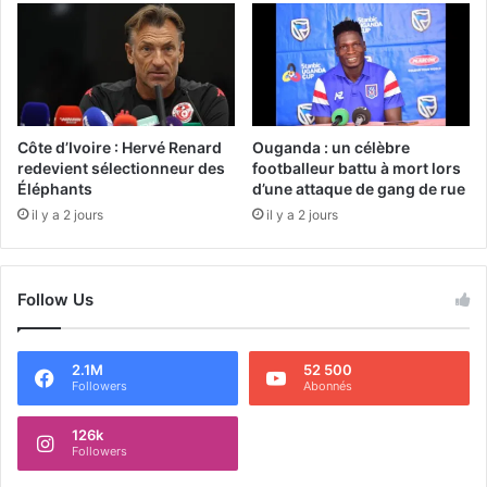
Côte d’Ivoire : Hervé Renard
Ouganda : un célèbre
redevient sélectionneur des
footballeur battu à mort lors
Éléphants
d’une attaque de gang de rue
il y a 2 jours
il y a 2 jours
Follow Us
2.1M
52 500
Followers
Abonnés
126k
Followers