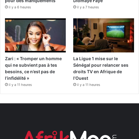
pour des manquements
Diomaye Faye
il y a 6 heures
il y a 7 heures
Zari : « Tromper un homme
La Ligue 1 mise sur le
qui ne subvient pas à tes
Sénégal pour relancer ses
besoins, ce n’est pas de
droits TV en Afrique de
l’infidélité »
l’Ouest
il y a 11 heures
il y a 11 heures