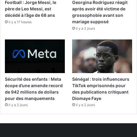
Football : Jorge Messi, le
Georgina Rodriguez réagit
père de Leo Messi, est
après avoir été victime de
décédé à l’âge de 68 ans
grossophobie avant son
mariage supposé
il y a 17 heures
il y a 2 jours
Sécurité des enfants : Meta
Sénégal : trois influenceurs
écope d’une amende record
TikTok emprisonnés pour
de 942 millions de dollars
des publications critiquant
pour des manquements
Diomaye Faye
il y a 2 jours
il y a 2 jours