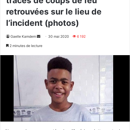
traces de coups de feu
retrouvées sur le lieu de
l’incident (photos)
Envoyer
Gaelle Kamdem
30 mai 2020
6 192
un
2 minutes de lecture
courriel