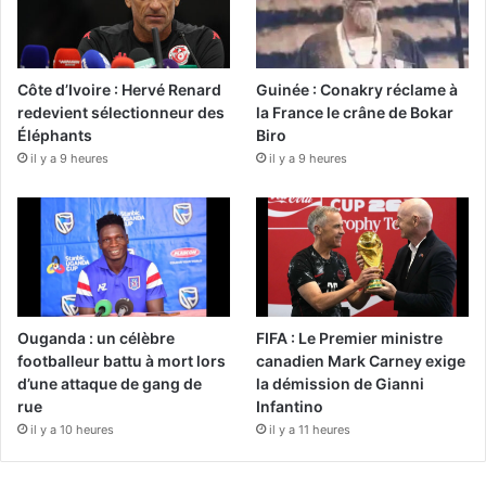
Côte d’Ivoire : Hervé Renard
Guinée : Conakry réclame à
redevient sélectionneur des
la France le crâne de Bokar
Éléphants
Biro
il y a 9 heures
il y a 9 heures
Ouganda : un célèbre
FIFA : Le Premier ministre
footballeur battu à mort lors
canadien Mark Carney exige
d’une attaque de gang de
la démission de Gianni
rue
Infantino
il y a 10 heures
il y a 11 heures