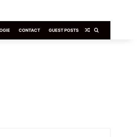
Article Aléatoire
Rechercher
OGIE
CONTACT
GUEST POSTS