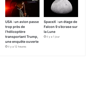
USA : un avion passe
SpaceX : un étage de
trop près de
Falcon 9 s’écrase sur
l’hélicoptère
la Lune
transportant Trump,
il y a 1 jour
une enquête ouverte
il y a 12 heures