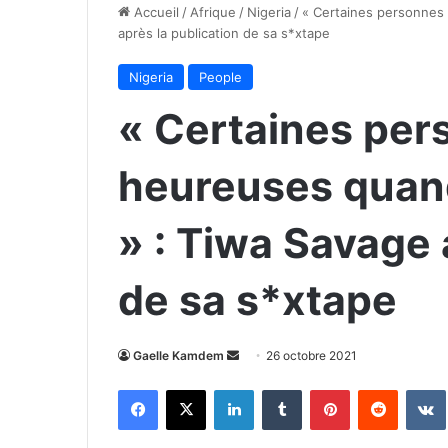
Accueil
/
Afrique
/
Nigeria
/
« Certaines personnes 
après la publication de sa s*xtape
Nigeria
People
« Certaines per
heureuses quand 
» : Tiwa Savage 
de sa s*xtape
Envoyer
Gaelle Kamdem
26 octobre 2021
un
Facebook
X
Linkedin
Tumblr
Pinterest
Reddit
courriel