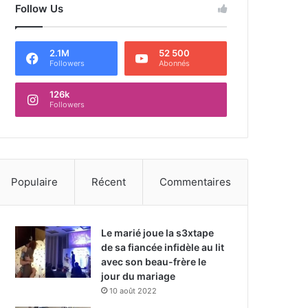
Follow Us
2.1M
52 500
Followers
Abonnés
126k
Followers
Populaire
Récent
Commentaires
Le marié joue la s3xtape
de sa fiancée infidèle au lit
avec son beau-frère le
jour du mariage
10 août 2022