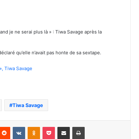
claré qu’elle n’avait pas honte de sa sextape.
 », Tiwa Savage
Tiwa Savage
nterest
Reddit
VKontakte
Odnoklassniki
Pocket
Partager par email
Imprimer