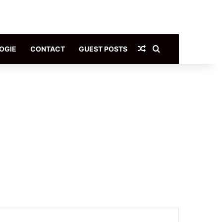
Article Aléatoire
Rechercher
OGIE
CONTACT
GUEST POSTS