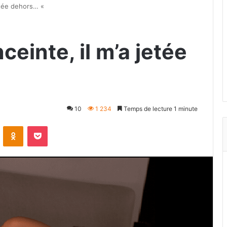
jetée dehors… «
ceinte, il m’a jetée
10
1 234
Temps de lecture 1 minute
VKontakte
Odnoklassniki
Pocket