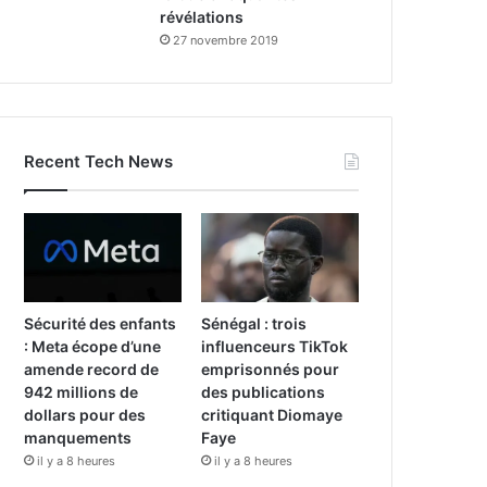
révélations
27 novembre 2019
Recent Tech News
Sécurité des enfants
Sénégal : trois
: Meta écope d’une
influenceurs TikTok
amende record de
emprisonnés pour
942 millions de
des publications
dollars pour des
critiquant Diomaye
manquements
Faye
il y a 8 heures
il y a 8 heures