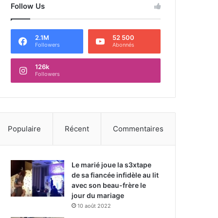
Follow Us
2.1M
52 500
Followers
Abonnés
126k
Followers
Populaire
Récent
Commentaires
Le marié joue la s3xtape
de sa fiancée infidèle au lit
avec son beau-frère le
jour du mariage
10 août 2022