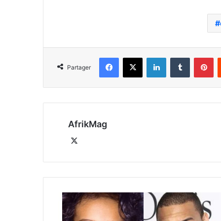
Facebook
X
Linkedin
Tumblr
Pi
Partager
AfrikMag
X