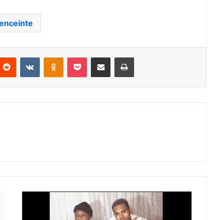
enceinte
nterest
Reddit
VKontakte
Odnoklassniki
Pocket
Partager par email
Imprimer