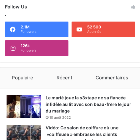
Follow Us
2.1M
52 500
Followers
Abonnés
126k
Followers
Populaire
Récent
Commentaires
Le marié joue la s3xtape de sa fiancée
infidèle au lit avec son beau-frère le jour
du mariage
10 août 2022
Vidéo: Ce salon de coiffure où une
»coiffeuse » embrasse les clients