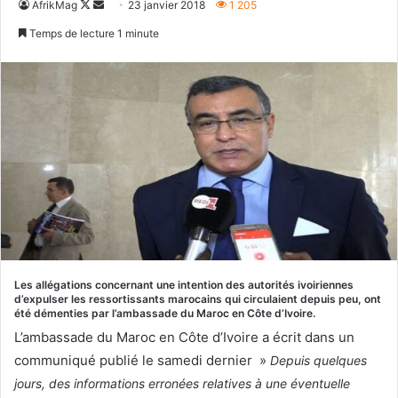
Follow
Envoyer
AfrikMag
23 janvier 2018
1 205
on
un
Temps de lecture 1 minute
X
courriel
Les allégations concernant une intention des autorités ivoiriennes
d’expulser les ressortissants marocains qui circulaient depuis peu, ont
été démenties par l’ambassade du Maroc en Côte d’Ivoire.
L’ambassade du Maroc en Côte d’Ivoire a écrit dans un
communiqué publié le samedi dernier »
Depuis quelques
jours, des informations erronées relatives à une éventuelle