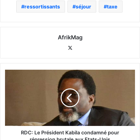
ressortissants
séjour
taxe
AfrikMag
X
RDC: Le Président Kabila condamné pour
répression brutale aux Etats-Unis