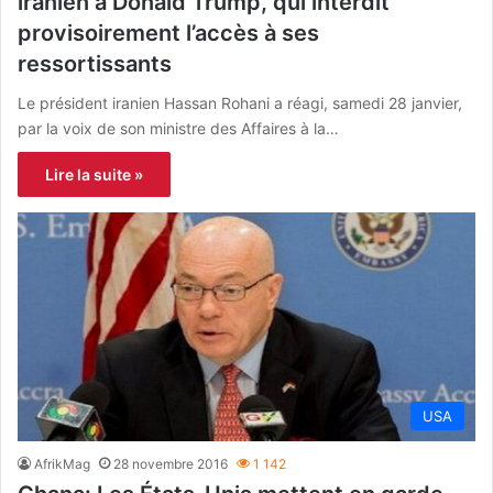
iranien à Donald Trump, qui interdit
provisoirement l’accès à ses
ressortissants
Le président iranien Hassan Rohani a réagi, samedi 28 janvier,
par la voix de son ministre des Affaires à la…
Lire la suite »
USA
AfrikMag
28 novembre 2016
1 142