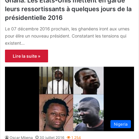
Ghana: Les États-Unis mettent en garde
leurs ressortissants à quelques jours de la
présidentielle 2016
Le 07 décembre 2016 prochain, les ghanéens iront aux urnes
pour élire un nouveau président. Constatant les tensions qui
existent…
Lire la suite »
Nigeria
Oscar Mbena
30 juillet 2016
1 254