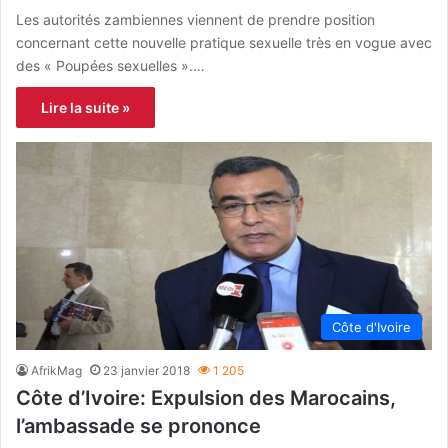
Les autorités zambiennes viennent de prendre position
concernant cette nouvelle pratique sexuelle très en vogue avec
des « Poupées sexuelles ».…
Lire la suite »
Côte d'Ivoire
AfrikMag
23 janvier 2018
1 205
Côte d’Ivoire: Expulsion des Marocains,
l’ambassade se prononce