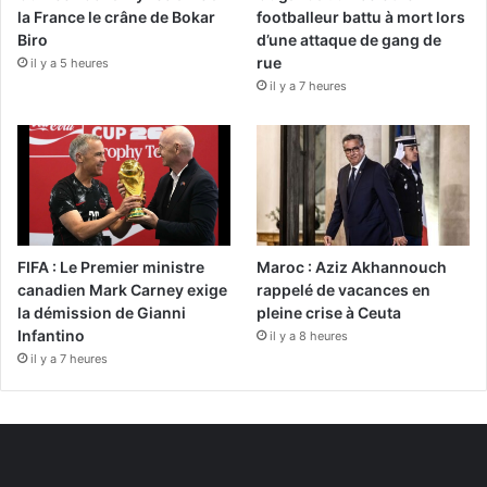
la France le crâne de Bokar
footballeur battu à mort lors
Biro
d’une attaque de gang de
rue
il y a 5 heures
il y a 7 heures
FIFA : Le Premier ministre
Maroc : Aziz Akhannouch
canadien Mark Carney exige
rappelé de vacances en
la démission de Gianni
pleine crise à Ceuta
Infantino
il y a 8 heures
il y a 7 heures