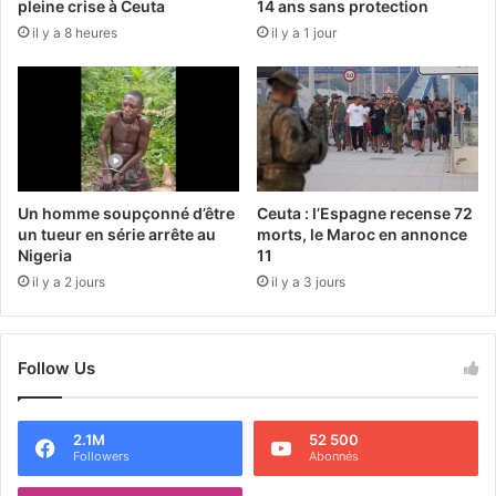
pleine crise à Ceuta
14 ans sans protection
il y a 8 heures
il y a 1 jour
Un homme soupçonné d’être
Ceuta : l’Espagne recense 72
un tueur en série arrête au
morts, le Maroc en annonce
Nigeria
11
il y a 2 jours
il y a 3 jours
Follow Us
2.1M
52 500
Followers
Abonnés