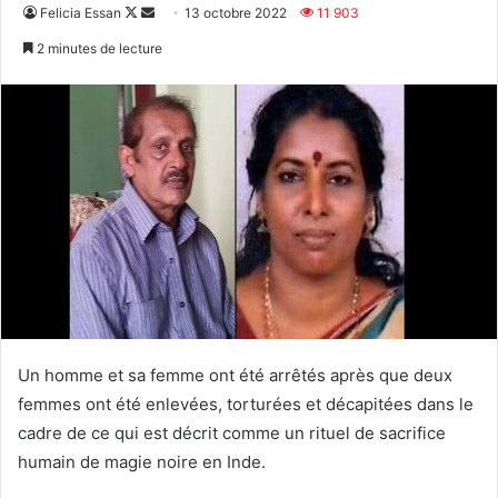
Follow
Envoyer
Felicia Essan
13 octobre 2022
11 903
on
un
2 minutes de lecture
X
courriel
Un homme et sa femme ont été arrêtés après que deux
femmes ont été enlevées, torturées et décapitées dans le
cadre de ce qui est décrit comme un rituel de sacrifice
humain de magie noire en Inde.