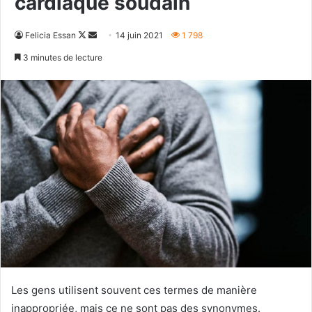
cardiaque soudain
Follow
Envoyer
Felicia Essan
14 juin 2021
1 798
on
un
3 minutes de lecture
X
courriel
Les gens utilisent souvent ces termes de manière
inappropriée, mais ce ne sont pas des synonymes.