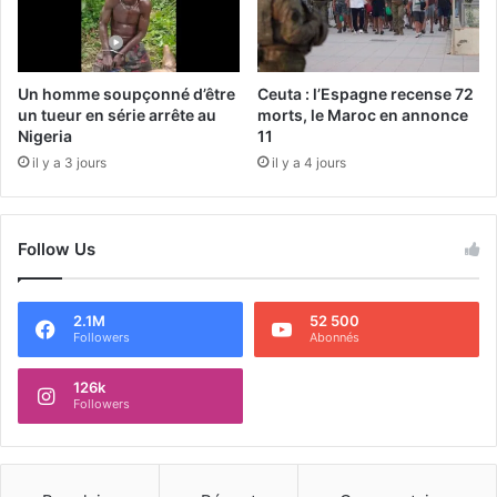
Un homme soupçonné d’être
Ceuta : l’Espagne recense 72
un tueur en série arrête au
morts, le Maroc en annonce
Nigeria
11
il y a 3 jours
il y a 4 jours
Follow Us
2.1M
52 500
Followers
Abonnés
126k
Followers