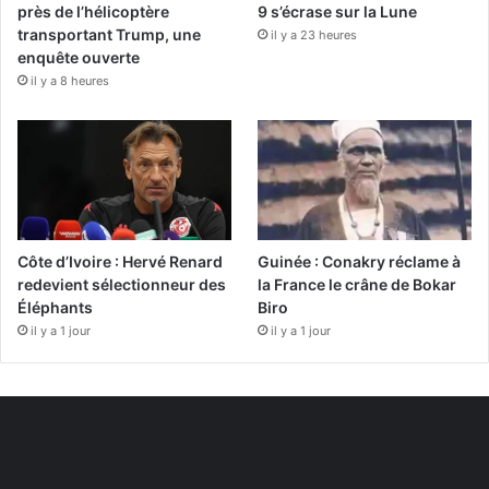
près de l’hélicoptère
9 s’écrase sur la Lune
transportant Trump, une
il y a 23 heures
enquête ouverte
il y a 8 heures
Côte d’Ivoire : Hervé Renard
Guinée : Conakry réclame à
redevient sélectionneur des
la France le crâne de Bokar
Éléphants
Biro
il y a 1 jour
il y a 1 jour