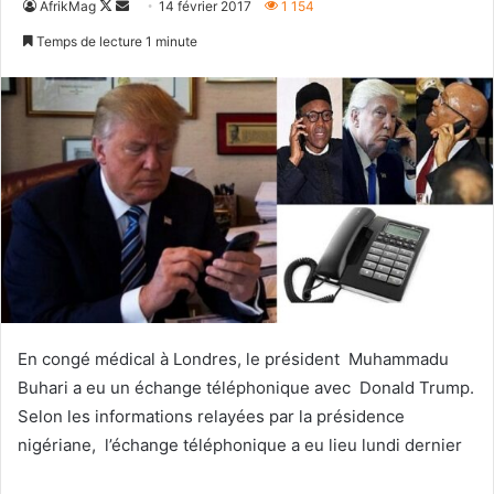
Follow
Envoyer
AfrikMag
14 février 2017
1 154
on
un
Temps de lecture 1 minute
X
courriel
En congé médical à Londres, le président Muhammadu
Buhari a eu un échange téléphonique avec Donald Trump.
Selon les informations relayées par la présidence
nigériane, l’échange téléphonique a eu lieu lundi dernier