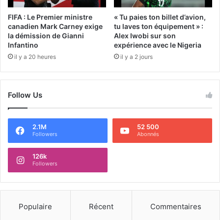
FIFA : Le Premier ministre
« Tu paies ton billet d’avion,
canadien Mark Carney exige
tu laves ton équipement » :
la démission de Gianni
Alex Iwobi sur son
Infantino
expérience avec le Nigeria
il y a 20 heures
il y a 2 jours
Follow Us
2.1M
52 500
Followers
Abonnés
126k
Followers
Populaire
Récent
Commentaires