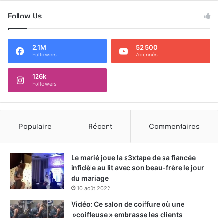
Follow Us
2.1M
52 500
Followers
Abonnés
126k
Followers
Populaire
Récent
Commentaires
Le marié joue la s3xtape de sa fiancée
infidèle au lit avec son beau-frère le jour
du mariage
10 août 2022
Vidéo: Ce salon de coiffure où une
»coiffeuse » embrasse les clients