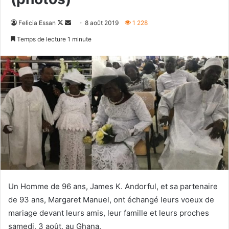
Follow
Envoyer
Felicia Essan
8 août 2019
1 228
on
un
Temps de lecture 1 minute
X
courriel
Un Homme de 96 ans, James K. Andorful, et sa partenaire
de 93 ans, Margaret Manuel, ont échangé leurs voeux de
mariage devant leurs amis, leur famille et leurs proches
samedi, 3 août, au Ghana.