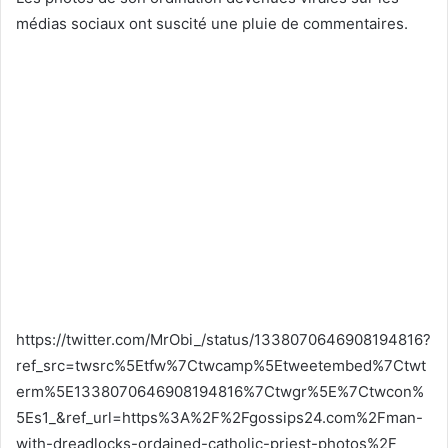
médias sociaux ont suscité une pluie de commentaires.
https://twitter.com/MrObi_/status/1338070646908194816?
ref_src=twsrc%5Etfw%7Ctwcamp%5Etweetembed%7Ctwt
erm%5E1338070646908194816%7Ctwgr%5E%7Ctwcon%
5Es1_&ref_url=https%3A%2F%2Fgossips24.com%2Fman-
with-dreadlocks-ordained-catholic-priest-photos%2F