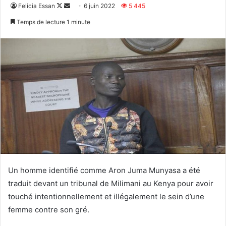
Follow
Envoyer
Felicia Essan
6 juin 2022
5 445
on
un
Temps de lecture 1 minute
X
courriel
Un homme identifié comme Aron Juma Munyasa a été
traduit devant un tribunal de Milimani au Kenya pour avoir
touché intentionnellement et illégalement le sein d’une
femme contre son gré.