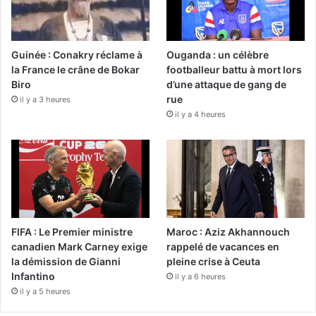
Guinée : Conakry réclame à
Ouganda : un célèbre
la France le crâne de Bokar
footballeur battu à mort lors
Biro
d’une attaque de gang de
rue
il y a 3 heures
il y a 4 heures
FIFA : Le Premier ministre
Maroc : Aziz Akhannouch
canadien Mark Carney exige
rappelé de vacances en
la démission de Gianni
pleine crise à Ceuta
Infantino
il y a 6 heures
il y a 5 heures