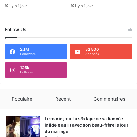
il y a 1 jour
il y a 1 jour
Follow Us
2.1M
52 500
Followers
Abonnés
126k
Followers
Populaire
Récent
Commentaires
Le marié joue la s3xtape de sa fiancée
infidèle au lit avec son beau-frère le jour
du mariage