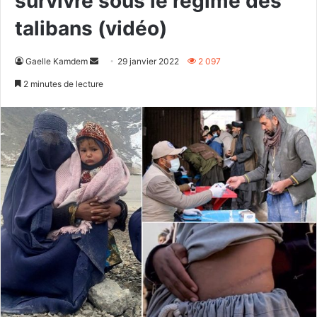
survivre sous le régime des
talibans (vidéo)
Envoyer
Gaelle Kamdem
29 janvier 2022
2 097
un
2 minutes de lecture
courriel