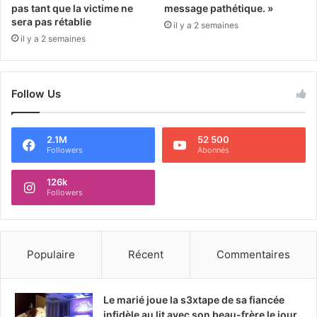
pas tant que la victime ne
message pathétique. »
sera pas rétablie
il y a 2 semaines
il y a 2 semaines
Follow Us
2.1M
52 500
Followers
Abonnés
126k
Followers
Populaire
Récent
Commentaires
Le marié joue la s3xtape de sa fiancée
infidèle au lit avec son beau-frère le jour