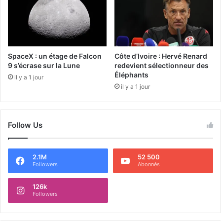
SpaceX : un étage de Falcon
Côte d’Ivoire : Hervé Renard
9 s’écrase sur la Lune
redevient sélectionneur des
Éléphants
il y a 1 jour
il y a 1 jour
Follow Us
2.1M
52 500
Followers
Abonnés
126k
Followers