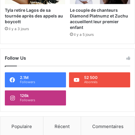
Tyla retire Lagos de sa
Le couple de chanteurs
tournée après des appels au
Diamond Platnumz et Zuchu
boycott
accueillent leur premier
enfant
il y a 3 jours
il y a 5 jours
Follow Us
2.1M
52 500
Followers
Abonnés
126k
Followers
Populaire
Récent
Commentaires