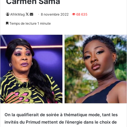
Carmen Sama
Follow
Envoyer
AfrikMag
8 novembre 2022
68 635
on
un
Temps de lecture 1 minute
X
courriel
On la qualifierait de soirée à thématique mode, tant les
invités du Primud mettent de l’énergie dans le choix de