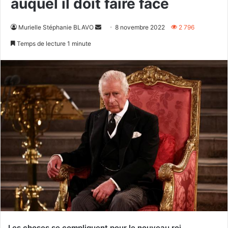
auquel il doit faire face
Envoyer
Murielle Stéphanie BLAVO
8 novembre 2022
2 796
un
Temps de lecture 1 minute
courriel
Les choses se compliquent pour le nouveau roi