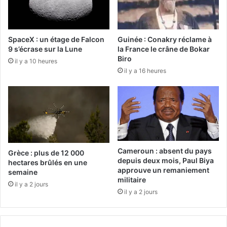
SpaceX : un étage de Falcon
Guinée : Conakry réclame à
9 s’écrase sur la Lune
la France le crâne de Bokar
Biro
il y a 10 heures
il y a 16 heures
Cameroun : absent du pays
Grèce : plus de 12 000
depuis deux mois, Paul Biya
hectares brûlés en une
approuve un remaniement
semaine
militaire
il y a 2 jours
il y a 2 jours