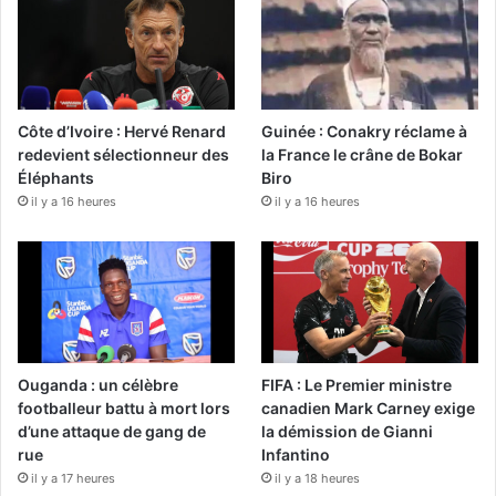
Côte d’Ivoire : Hervé Renard
Guinée : Conakry réclame à
redevient sélectionneur des
la France le crâne de Bokar
Éléphants
Biro
il y a 16 heures
il y a 16 heures
Ouganda : un célèbre
FIFA : Le Premier ministre
footballeur battu à mort lors
canadien Mark Carney exige
d’une attaque de gang de
la démission de Gianni
rue
Infantino
il y a 17 heures
il y a 18 heures