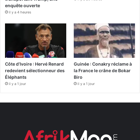
enquête ouverte
il y a 4 heures
Côte d’Ivoire : Hervé Renard
Guinée : Conakry réclame à
redevient sélectionneur des
la France le crâne de Bokar
Éléphants
Biro
il y a 1 jour
il y a 1 jour