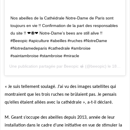
Nos abeilles de la Cathédrale Notre-Dame de Paris sont
toujours en vie !! Confirmation de la part des responsables
du site !! ❤🐝❤ Notre-Dame’s bees are still alive !!
#Beeopic #apiculture #abeilles #ruches #NotreDame
#Notredamedeparis #cathedrale #ambroise
#saintambroise #stambroise #miracle
Une publication partagée par
Beeopic 🍯
(@beeopic) le
18 Avril 2019 à 4 :25 PDT
« Je suis tellement soulagé. J’ai vu des images satellites qui
montraient que les trois ruches ne brûlaient pas. Je pensais
qu’elles étaient allées avec la cathédrale », a-t-il déclaré.
M. Geant s’occupe des abeilles depuis 2013, année de leur
installation dans le cadre d’une initiative en vue de stimuler la