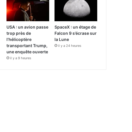
USA : un avion passe
SpaceX : un étage de
trop près de
Falcon 9 s’écrase sur
l’hélicoptère
la Lune
transportant Trump,
il y a 24 heures
une enquête ouverte
il y a 9 heures