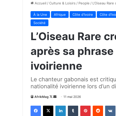
Accueil
/
Culture & Loisirs
/
People
/
L’Oiseau Rare 
À la Une
Afrique
Côte d'Ivoire
Côte d'Ivo
Société
L’Oiseau Rare c
après sa phrase 
ivoirienne
Le chanteur gabonais est critiq
nationalité ivoirienne lors d’un d
Follow
Envoyer
AfrikMag
11 mai 2026
on
un
Facebook
X
Linkedin
Tumblr
Pinterest
Reddit
X
courriel