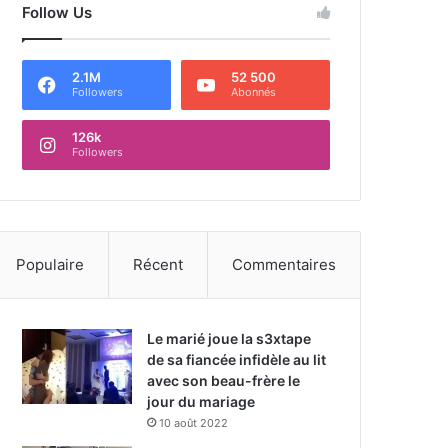
Follow Us
2.1M
52 500
Followers
Abonnés
126k
Followers
Populaire
Récent
Commentaires
Le marié joue la s3xtape
de sa fiancée infidèle au lit
avec son beau-frère le
jour du mariage
10 août 2022