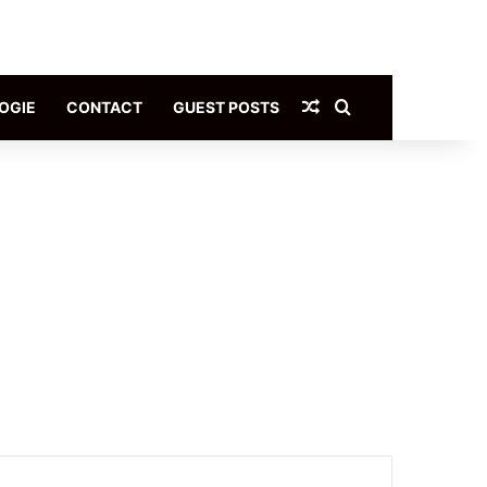
Article Aléatoire
Rechercher
OGIE
CONTACT
GUEST POSTS