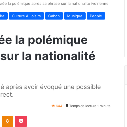
crée la polémique après sa phrase sur la nationalité ivoirienne
ire
Culture & Loisirs
Gabon
Musique
People
rée la polémique
sur la nationalité
ué après avoir évoqué une possible
irect.
644
Temps de lecture 1 minute
VKontakte
Odnoklassniki
Pocket