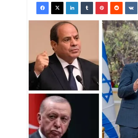
Facebook
X
Linkedin
Tumblr
Pinterest
Reddit
courriel