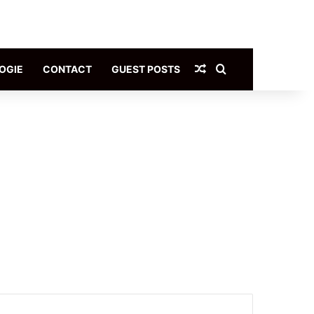
Article Aléatoire
Rechercher
OGIE
CONTACT
GUEST POSTS