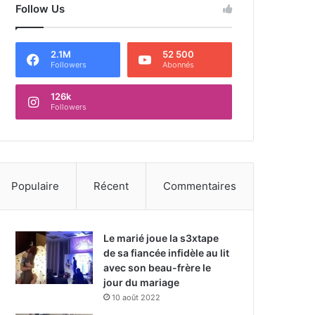
Follow Us
2.1M
52 500
Followers
Abonnés
126k
Followers
Populaire
Récent
Commentaires
Le marié joue la s3xtape
de sa fiancée infidèle au lit
avec son beau-frère le
jour du mariage
10 août 2022