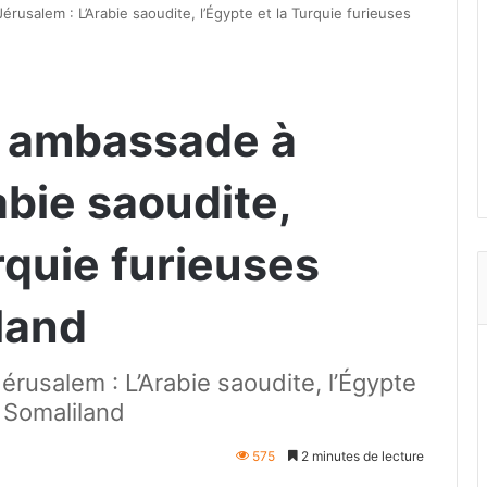
rusalem : L’Arabie saoudite, l’Égypte et la Turquie furieuses
e ambassade à
abie saoudite,
urquie furieuses
land
usalem : L’Arabie saoudite, l’Égypte
e Somaliland
575
2 minutes de lecture