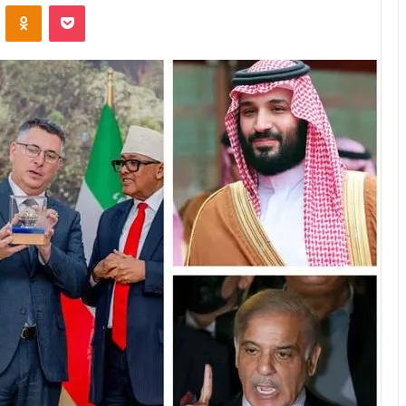
VKontakte
Odnoklassniki
Pocket