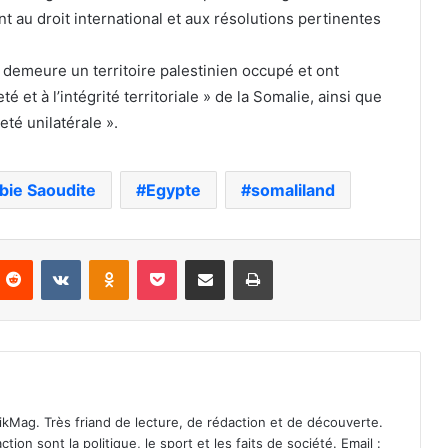
 au droit international et aux résolutions pertinentes
 demeure un territoire palestinien occupé et ont
té et à l’intégrité territoriale » de la Somalie, ainsi que
té unilatérale ».
bie Saoudite
Egypte
somaliland
nterest
Reddit
VKontakte
Odnoklassniki
Pocket
Partager par email
Imprimer
ikMag. Très friand de lecture, de rédaction et de découverte.
on sont la politique, le sport et les faits de société. Email :