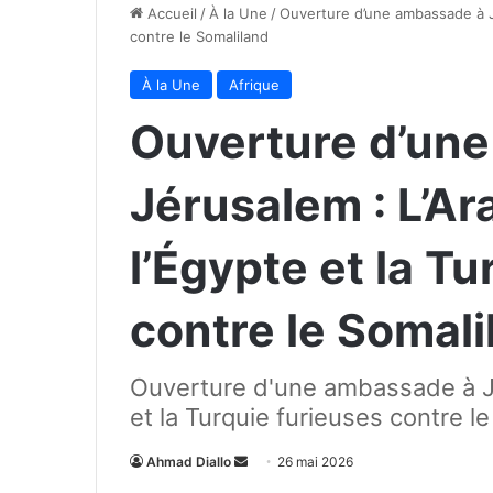
Accueil
/
À la Une
/
Ouverture d’une ambassade à Jé
contre le Somaliland
À la Une
Afrique
Ouverture d’un
Jérusalem : L’Ar
l’Égypte et la T
contre le Somali
Ouverture d'une ambassade à Jér
et la Turquie furieuses contre l
Envoyer
Ahmad Diallo
26 mai 2026
un