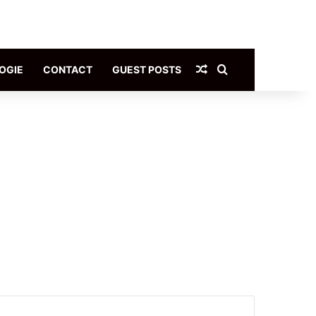
Article Aléatoire
Rechercher
OGIE
CONTACT
GUEST POSTS