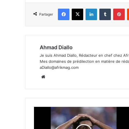
Facebook
X
Linkedin
Tumblr
Pi
Partager
Ahmad Diallo
Je suis Ahmad Diallo, Rédacteur en chef chez Afr
Mes domaines de prédilection en matière de rédacti
aDiallo@afrikmag.com
Website