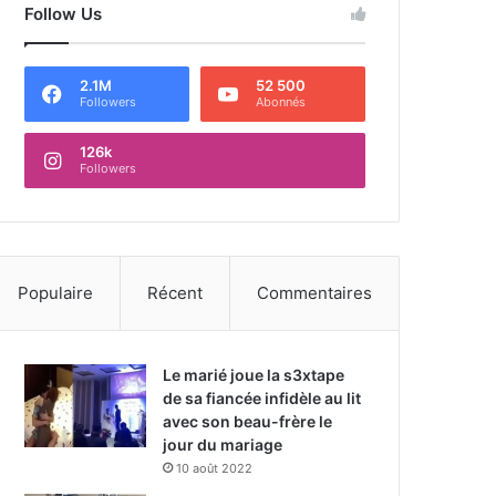
Follow Us
2.1M
52 500
Followers
Abonnés
126k
Followers
Populaire
Récent
Commentaires
Le marié joue la s3xtape
de sa fiancée infidèle au lit
avec son beau-frère le
jour du mariage
10 août 2022