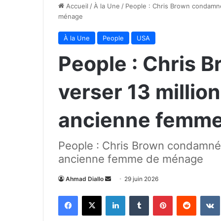
Accueil
/
À la Une
/
People : Chris Brown condamné
ménage
À la Une
People
USA
People : Chris 
verser 13 million
ancienne femm
People : Chris Brown condamné à
ancienne femme de ménage
Envoyer
Ahmad Diallo
29 juin 2026
un
Facebook
X
Linkedin
Tumblr
Pinterest
Reddit
courriel