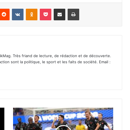
nterest
Reddit
VKontakte
Odnoklassniki
Pocket
Partager par email
Imprimer
ikMag. Très friand de lecture, de rédaction et de découverte.
on sont la politique, le sport et les faits de société. Email :