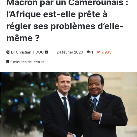
Macron par un Camerounais :
l’Afrique est-elle prête à
régler ses problèmes d’elle-
même ?
Envoyer
Dr Christian TIDOU
24 février 2020
1
2 933
un
2 minutes de lecture
courriel