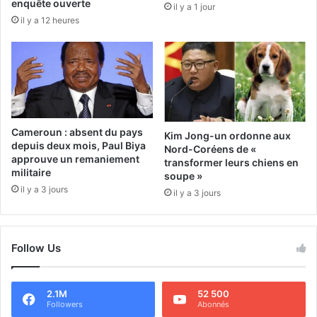
enquête ouverte
il y a 1 jour
il y a 12 heures
Cameroun : absent du pays
Kim Jong-un ordonne aux
depuis deux mois, Paul Biya
Nord-Coréens de «
approuve un remaniement
transformer leurs chiens en
militaire
soupe »
il y a 3 jours
il y a 3 jours
Follow Us
2.1M
52 500
Followers
Abonnés