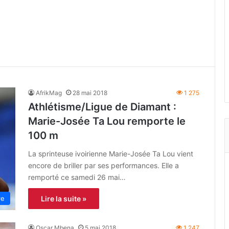
AfrikMag
28 mai 2018
1 275
Athlétisme/Ligue de Diamant :
Marie-Josée Ta Lou remporte le
100 m
La sprinteuse ivoirienne Marie-Josée Ta Lou vient
encore de briller par ses performances. Elle a
remporté ce samedi 26 mai…
re
Lire la suite »
Oscar Mbena
5 mai 2018
1 247