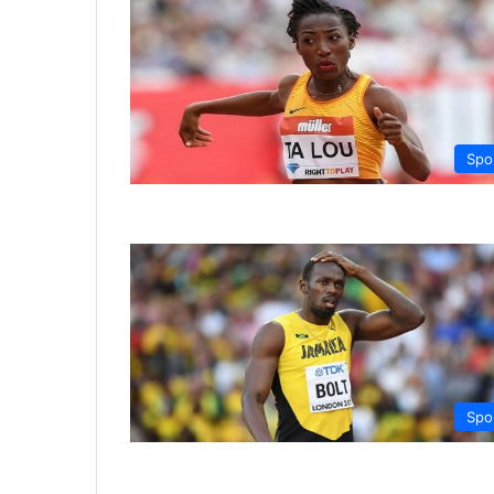
Spo
Spo