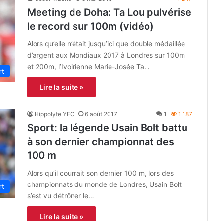
Meeting de Doha: Ta Lou pulvérise
le record sur 100m (vidéo)
Alors qu’elle n’était jusqu’ici que double médaillée
d’argent aux Mondiaux 2017 à Londres sur 100m
et 200m, l’Ivoirienne Marie-Josée Ta…
rt
Lire la suite »
Hippolyte YEO
6 août 2017
1
1 187
Sport: la légende Usain Bolt battu
à son dernier championnat des
100 m
Alors qu’il courrait son dernier 100 m, lors des
championnats du monde de Londres, Usain Bolt
rt
s’est vu détrôner le…
Lire la suite »