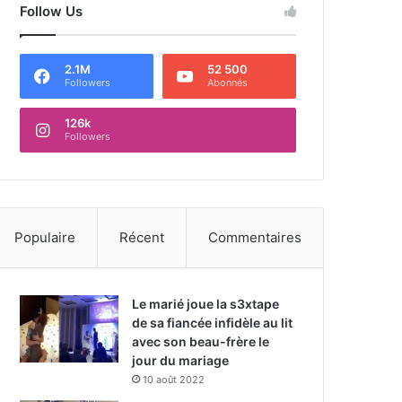
Follow Us
2.1M
52 500
Followers
Abonnés
126k
Followers
Populaire
Récent
Commentaires
Le marié joue la s3xtape
de sa fiancée infidèle au lit
avec son beau-frère le
jour du mariage
10 août 2022