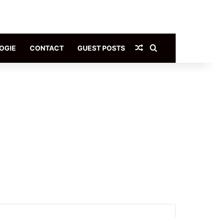
Article Aléatoire
Rechercher
OGIE
CONTACT
GUEST POSTS