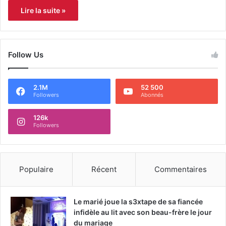
Lire la suite »
Follow Us
2.1M
52 500
Followers
Abonnés
126k
Followers
Populaire
Récent
Commentaires
Le marié joue la s3xtape de sa fiancée
infidèle au lit avec son beau-frère le jour
du mariage