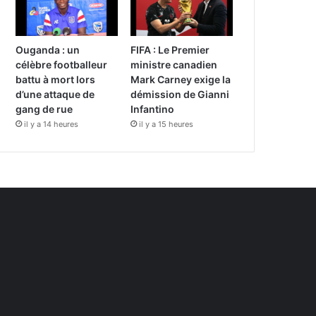
Ouganda : un
FIFA : Le Premier
célèbre footballeur
ministre canadien
battu à mort lors
Mark Carney exige la
d’une attaque de
démission de Gianni
gang de rue
Infantino
il y a 14 heures
il y a 15 heures