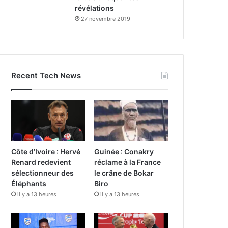
révélations
27 novembre 2019
Recent Tech News
Côte d’Ivoire : Hervé
Guinée : Conakry
Renard redevient
réclame à la France
sélectionneur des
le crâne de Bokar
Éléphants
Biro
il y a 13 heures
il y a 13 heures