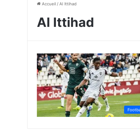
Accueil
/
Al Ittihad
Al Ittihad
Footba