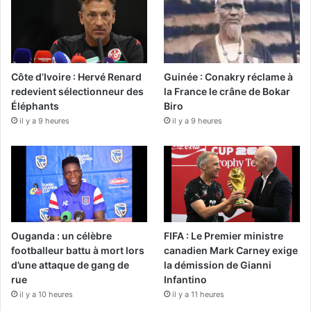
Côte d’Ivoire : Hervé Renard
Guinée : Conakry réclame à
redevient sélectionneur des
la France le crâne de Bokar
Éléphants
Biro
il y a 9 heures
il y a 9 heures
Ouganda : un célèbre
FIFA : Le Premier ministre
footballeur battu à mort lors
canadien Mark Carney exige
d’une attaque de gang de
la démission de Gianni
rue
Infantino
il y a 10 heures
il y a 11 heures