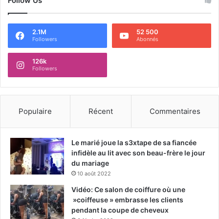
Follow Us
2.1M
52 500
Followers
Abonnés
126k
Followers
Populaire
Récent
Commentaires
Le marié joue la s3xtape de sa fiancée
infidèle au lit avec son beau-frère le jour
du mariage
10 août 2022
Vidéo: Ce salon de coiffure où une
»coiffeuse » embrasse les clients
pendant la coupe de cheveux